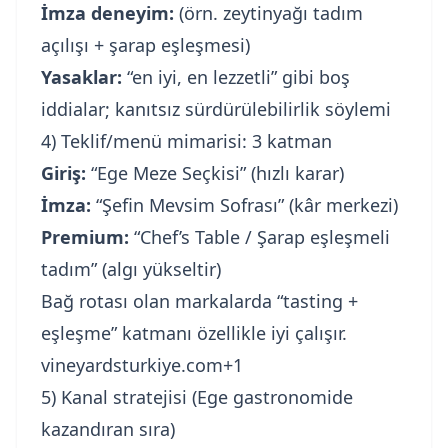
İmza deneyim:
(örn. zeytinyağı tadım
açılışı + şarap eşleşmesi)
Yasaklar:
“en iyi, en lezzetli” gibi boş
iddialar; kanıtsız sürdürülebilirlik söylemi
4) Teklif/menü mimarisi: 3 katman
Giriş:
“Ege Meze Seçkisi” (hızlı karar)
İmza:
“Şefin Mevsim Sofrası” (kâr merkezi)
Premium:
“Chef’s Table / Şarap eşleşmeli
tadım” (algı yükseltir)
Bağ rotası olan markalarda “tasting +
eşleşme” katmanı özellikle iyi çalışır.
vineyardsturkiye.com+1
5) Kanal stratejisi (Ege gastronomide
kazandıran sıra)