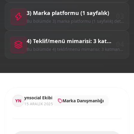
3) Marka platformu (1 sayfalık)
03
Bu bölümde 3) marka platformu (1 sayfalık) detayları.
4) Teklif/menü mimarisi: 3 katman
04
Bu bölümde 4) teklif/menü mimarisi: 3 katman detayları.
ynsocial Ekibi
YN
Marka Danışmanlığı
15 ARALIK 2025