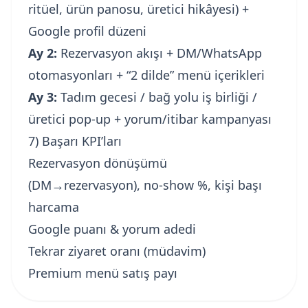
ritüel, ürün panosu, üretici hikâyesi) +
Google profil düzeni
Ay 2:
Rezervasyon akışı + DM/WhatsApp
otomasyonları + “2 dilde” menü içerikleri
Ay 3:
Tadım gecesi / bağ yolu iş birliği /
üretici pop-up + yorum/itibar kampanyası
7) Başarı KPI’ları
Rezervasyon dönüşümü
(DM→rezervasyon), no-show %, kişi başı
harcama
Google puanı & yorum adedi
Tekrar ziyaret oranı (müdavim)
Premium menü satış payı