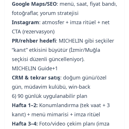
Google Maps/SEO
: menü, saat, fiyat bandı,
fotoğraflar, yorum stratejisi
Instagram
: atmosfer + imza ritüel + net
CTA (rezervasyon)
PR/rehber hedefi
: MICHELIN gibi seçkiler
“kanıt” etkisini büyütür (İzmir/Muğla
seçkisi düzenli güncelleniyor).
MICHELIN Guide+1
CRM & tekrar satış
: doğum günü/özel
gün, müdavim kulübü, win-back
6) 90 günlük uygulanabilir plan
Hafta 1–2:
Konumlandırma (tek vaat + 3
kanıt) + menü mimarisi + imza ritüel
Hafta 3–4:
Foto/video çekim planı (imza