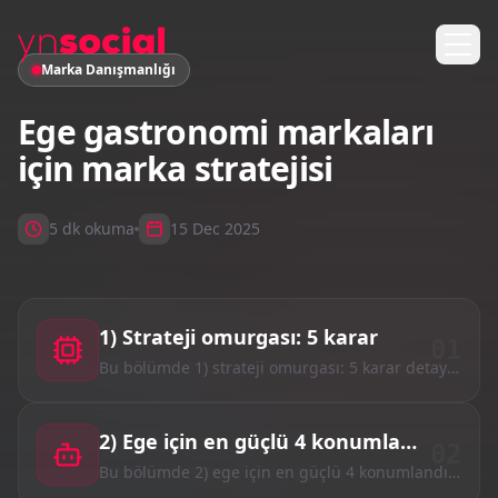
Marka Danışmanlığı
Ege gastronomi markaları
için marka stratejisi
5 dk okuma
15 Dec 2025
1) Strateji omurgası: 5 karar
01
Bu bölümde 1) strateji omurgası: 5 karar detayları.
2) Ege için en güçlü 4 konumlandırma rotası
02
Bu bölümde 2) ege için en güçlü 4 konumlandırma rotası detayları.