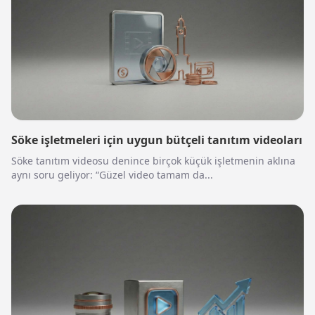
Söke işletmeleri için uygun bütçeli tanıtım videoları
Söke tanıtım videosu denince birçok küçük işletmenin aklına
aynı soru geliyor: “Güzel video tamam da...