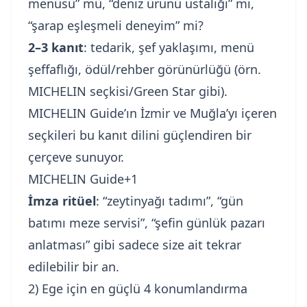
menüsü” mü, “deniz ürünü ustalığı” mı,
“şarap eşleşmeli deneyim” mi?
2–3 kanıt
: tedarik, şef yaklaşımı, menü
şeffaflığı, ödül/rehber görünürlüğü (örn.
MICHELIN seçkisi/Green Star gibi).
MICHELIN Guide’ın İzmir ve Muğla’yı içeren
seçkileri bu kanıt dilini güçlendiren bir
çerçeve sunuyor.
MICHELIN Guide+1
İmza ritüel
: “zeytinyağı tadımı”, “gün
batımı meze servisi”, “şefin günlük pazarı
anlatması” gibi sadece size ait tekrar
edilebilir bir an.
2) Ege için en güçlü 4 konumlandırma