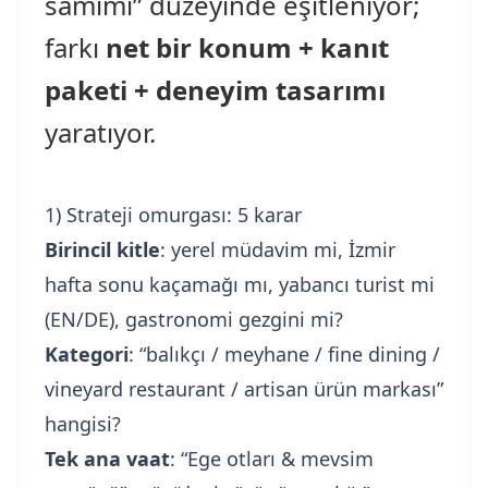
samimi” düzeyinde eşitleniyor;
farkı
net bir konum + kanıt
paketi + deneyim tasarımı
yaratıyor.
1) Strateji omurgası: 5 karar
Birincil kitle
: yerel müdavim mi, İzmir
hafta sonu kaçamağı mı, yabancı turist mi
(EN/DE), gastronomi gezgini mi?
Kategori
: “balıkçı / meyhane / fine dining /
vineyard restaurant / artisan ürün markası”
hangisi?
Tek ana vaat
: “Ege otları & mevsim